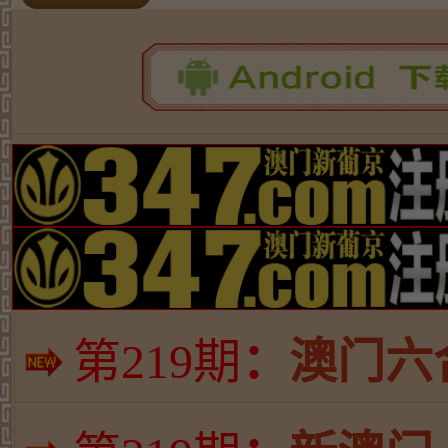
第
219期
：
澳门六