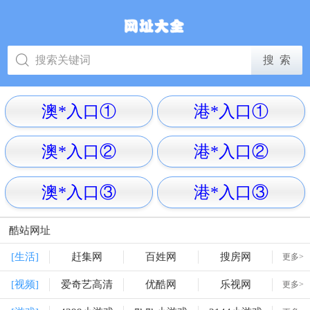
澳*入口①
港*入口①
澳*入口②
港*入口②
澳*入口③
港*入口③
酷站网址
[生活]
赶集网
百姓网
搜房网
更多>
[视频]
爱奇艺高清
优酷网
乐视网
更多>