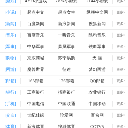
[游戏]
4399小游戏
7k7k小游戏
2144小游戏
更多>
[小说]
起点中文
起点女生
纵横中文网
更多>
[新闻]
百度新闻
新浪新闻
搜狐新闻
更多>
[音乐]
百度音乐
一听音乐
酷狗音乐
更多>
[军事]
中华军事
凤凰军事
铁血军事
更多>
[购物]
京东商城
苏宁易购
天 猫
更多>
[网游]
魔兽世界
征途
梦幻西游
更多>
[邮箱]
163邮箱
126邮箱
QQ邮箱
更多>
[银行]
工商银行
招商银行
农业银行
更多>
[手机]
中国电信
中国联通
中国移动
更多>
[交友]
世纪佳缘
珍爱网
百合网
更多>
[体育]
新浪体育
搜狐体育
CCTV5
更多>